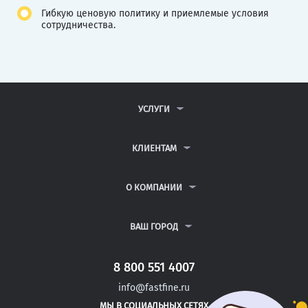
Гибкую ценовую политику и приемлемые условия
сотрудничества.
УСЛУГИ
КОНТРОЛЬНЫЕ РАБОТЫ
ДИПЛОМНЫЕ РАБОТЫ
КЛИЕНТАМ
КУРСОВЫЕ РАБОТЫ
АНТИПЛАГИАТ
РЕФЕРАТЫ
ВОПРОСЫ И ОТВЕТЫ
О КОМПАНИИ
ВСЕ УСЛУГИ
ПУБЛИЧНАЯ ОФЕРТА
О КОМПАНИИ
ПОЛИТИКА КОНФИДЕНЦИАЛЬНОСТИ
КОНТАКТЫ
ВАШ ГОРОД
АВТОРАМ
МОСКВА
САНКТ-ПЕТЕРБУРГ
8 800 551 4007
ЧЕРКИЗОВО
info@fastfine.ru
ГРОЗНЫЙ
МЫ В СОЦИАЛЬНЫХ СЕТЯХ