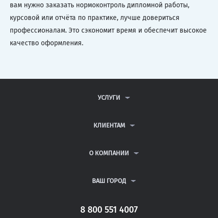
вам нужно заказать нормоконтроль дипломной работы,
курсовой или отчёта по практике, лучше довериться
профессионалам. Это сэкономит время и обеспечит высокое
качество оформления.
УСЛУГИ
КОНТРОЛЬНЫЕ РАБОТЫ
ДИПЛОМНЫЕ РАБОТЫ
КЛИЕНТАМ
КУРСОВЫЕ РАБОТЫ
АНТИПЛАГИАТ
РЕФЕРАТЫ
ВОПРОСЫ И ОТВЕТЫ
О КОМПАНИИ
ВСЕ УСЛУГИ
ПУБЛИЧНАЯ ОФЕРТА
О КОМПАНИИ
ПОЛИТИКА КОНФИДЕНЦИАЛЬНОСТИ
КОНТАКТЫ
ВАШ ГОРОД
АВТОРАМ
МОСКВА
САНКТ-ПЕТЕРБУРГ
8 800 551 4007